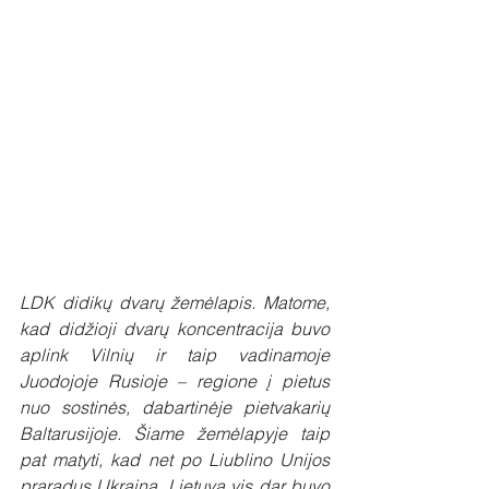
LDK didikų dvarų žemėlapis. Matome, 
kad didžioji dvarų koncentracija buvo 
aplink Vilnių ir taip vadinamoje 
Juodojoje Rusioje – regione į pietus 
nuo sostinės, dabartinėje pietvakarių 
Baltarusijoje. Šiame žemėlapyje taip 
pat matyti, kad net po Liublino Unijos 
praradus Ukrainą, Lietuva vis dar buvo 