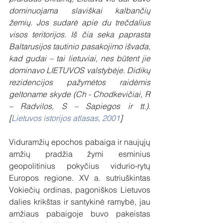
dominuojama slaviškai kalbančių 
žemių. Jos sudarė apie du trečdalius 
visos teritorijos. Iš čia seka paprasta 
Baltarusijos tautinio pasakojimo išvada, 
kad gudai – tai lietuviai, nes būtent jie 
dominavo LIETUVOS valstybėje. Didikų 
rezidencijos pažymėtos raidėmis 
geltoname skyde (Ch - Chodkevičiai, R 
– Radvilos, S – Sapiegos ir tt.). 
[
Lietuvos istorijos atlasas, 2001
]
Viduramžių epochos pabaiga ir naujųjų 
amžių pradžia žymi esminius 
geopolitinius pokyčius vidurio-rytų 
Europos regione. XV a. sutriuškintas 
Vokiečių ordinas, pagoniškos Lietuvos 
dalies krikštas ir santykinė ramybė, jau 
amžiaus pabaigoje buvo pakeistas 