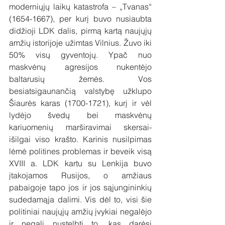
moderniųjų laikų katastrofa – „Tvanas“ 
(1654-1667), per kurį buvo nusiaubta 
didžioji LDK dalis, pirmą kartą naujųjų 
amžių istorijoje užimtas Vilnius. Žuvo iki 
50% visų gyventojų. Ypač nuo 
maskvėnų agresijos nukentėjo 
baltarusių žemės. Vos 
besiatsigaunančią valstybę užklupo 
Šiaurės karas (1700-1721), kurį ir vėl 
lydėjo švedų bei maskvėnų 
kariuomenių marširavimai skersai-
išilgai viso krašto. Karinis nusilpimas 
lėmė politines problemas ir beveik visą 
XVIII a. LDK kartu su Lenkija buvo 
įtakojamos Rusijos, o amžiaus 
pabaigoje tapo jos ir jos sąjungininkių 
sudedamąja dalimi. Vis dėl to, visi šie 
politiniai naujųjų amžių įvykiai negalėjo 
ir negali nustelbti to, kas darėsi 