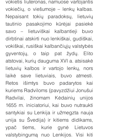
vokietis liuteronas, namuose vartojantis 
vokiečių, o viešumoje – lenkų kalbas. 
Nepaisant tokių paradoksų, lietuvių 
tautinio pasakojimo kūrėjai pasiekė 
savo – lietuviškai kalbantieji buvo 
dirbtinai atskirti nuo lenkiškai, gudiškai, 
vokiškai, rusiškai kalbančiųjų valstybės 
gyventojų, o taip pat žydų. Elito 
atstovai, kurių dauguma XVI a. atsisakė 
lietuvių kalbos ir vartojo lenkų, nors 
laikė save lietuviais, buvo atmesti. 
Retos išimtys buvo padarytos kai 
kuriems Radviloms (pavyzdžiui Jonušui 
Radvilai, žinomam Kėdainių unijos 
1655 m. iniciatoriui, kai buvo nutraukti 
santykiai su Lenkija ir užmegzta nauja 
unija su Švedija) ir kitiems didikams, 
ypač tiems, kurie gynė Lietuvos 
valstybingumą nuo Lenkijos. Visi kiti 