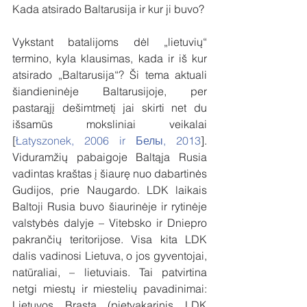
Kada atsirado Baltarusija ir kur ji buvo?
Vykstant batalijoms dėl „lietuvių“ 
termino, kyla klausimas, kada ir iš kur 
atsirado „Baltarusija“? Ši tema aktuali 
šiandieninėje Baltarusijoje, per 
pastarąjį dešimtmetį jai skirti net du 
išsamūs moksliniai veikalai 
[
Łatyszonek, 2006 ir Белы, 2013
]. 
Viduramžių pabaigoje Baltąja Rusia 
vadintas kraštas į šiaurę nuo dabartinės 
Gudijos, prie Naugardo. LDK laikais 
Baltoji Rusia buvo šiaurinėje ir rytinėje 
valstybės dalyje – Vitebsko ir Dniepro 
pakrančių teritorijose. Visa kita LDK 
dalis vadinosi Lietuva, o jos gyventojai, 
natūraliai, – lietuviais. Tai patvirtina 
netgi miestų ir miestelių pavadinimai: 
Lietuvos Brasta (pietvakarinis LDK 