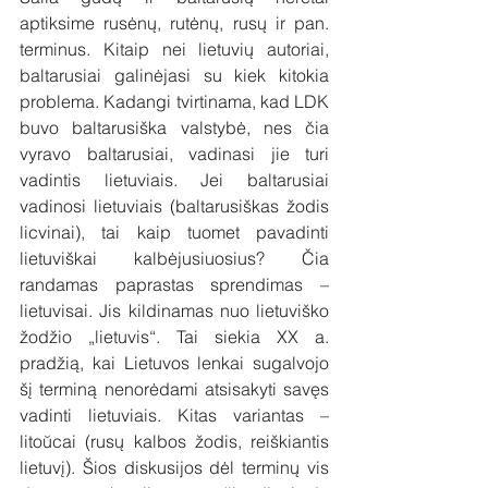
aptiksime rusėnų, rutėnų, rusų ir pan. 
terminus. Kitaip nei lietuvių autoriai, 
baltarusiai galinėjasi su kiek kitokia 
problema. Kadangi tvirtinama, kad LDK 
buvo baltarusiška valstybė, nes čia 
vyravo baltarusiai, vadinasi jie turi 
vadintis lietuviais. Jei baltarusiai 
vadinosi lietuviais (baltarusiškas žodis 
licvinai), tai kaip tuomet pavadinti 
lietuviškai kalbėjusiuosius? Čia 
randamas paprastas sprendimas – 
lietuvisai. Jis kildinamas nuo lietuviško 
žodžio „lietuvis“. Tai siekia XX a. 
pradžią, kai Lietuvos lenkai sugalvojo 
šį terminą nenorėdami atsisakyti savęs 
vadinti lietuviais. Kitas variantas – 
litoŭcai (rusų kalbos žodis, reiškiantis 
lietuvį). Šios diskusijos dėl terminų vis 