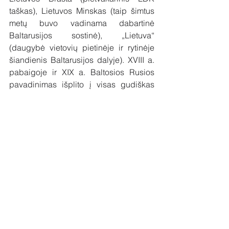
taškas), Lietuvos Minskas (taip šimtus 
metų buvo vadinama dabartinė 
Baltarusijos sostinė), „Lietuva“ 
(daugybė vietovių pietinėje ir rytinėje 
šiandienis Baltarusijos dalyje). XVIII a. 
pabaigoje ir XIX a. Baltosios Rusios 
pavadinimas išplito į visas gudiškas 
LDK žemes, nors dar XX a. pradžioje 
dabartinės pietvakarinės Baltarusijos 
žemės – Brestas, Naugardukas, 
Gardinas, Slanimas – buvo priskiriamos 
Lietuvai ir Pirmojo pasaulinio karo 
išvakarėse jų gyventojai save vadino 
lietuviais. 
Pravartu prisiminti dar du svarbius su 
terminologija susijusius aspektus. 
Istoriografijoje naudojamas Juodosios 