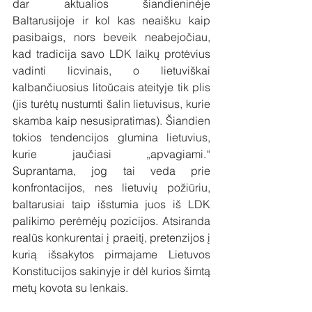
dar aktualios šiandieninėje 
Baltarusijoje ir kol kas neaišku kaip 
pasibaigs, nors beveik neabejočiau, 
kad tradicija savo LDK laikų protėvius 
vadinti licvinais, o lietuviškai 
kalbančiuosius litoŭcais ateityje tik plis 
(jis turėtų nustumti šalin lietuvisus, kurie 
skamba kaip nesusipratimas). Šiandien 
tokios tendencijos glumina lietuvius, 
kurie jaučiasi „apvagiami.“ 
Suprantama, jog tai veda prie 
konfrontacijos, nes lietuvių požiūriu, 
baltarusiai taip išstumia juos iš LDK 
palikimo perėmėjų pozicijos. Atsiranda 
realūs konkurentai į praeitį, pretenzijos į 
kurią išsakytos pirmajame Lietuvos 
Konstitucijos sakinyje ir dėl kurios šimtą 
metų kovota su lenkais.