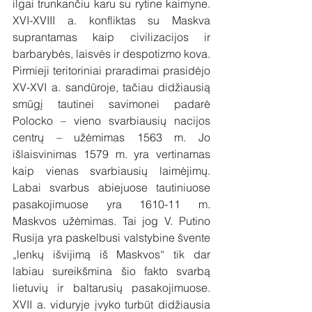
ilgai trunkančiu karu su rytine kaimyne. 
XVI-XVIII a. konfliktas su Maskva 
suprantamas kaip civilizacijos ir 
barbarybės, laisvės ir despotizmo kova. 
Pirmieji teritoriniai praradimai prasidėjo 
XV-XVI a. sandūroje, tačiau didžiausią 
smūgį tautinei savimonei padarė 
Polocko – vieno svarbiausių nacijos 
centrų – užėmimas 1563 m. Jo 
išlaisvinimas 1579 m. yra vertinamas 
kaip vienas svarbiausių laimėjimų. 
Labai svarbus abiejuose tautiniuose 
pasakojimuose yra 1610-11 m. 
Maskvos užėmimas. Tai jog V. Putino 
Rusija yra paskelbusi valstybine švente 
„lenkų išvijimą iš Maskvos“ tik dar 
labiau sureikšmina šio fakto svarbą 
lietuvių ir baltarusių pasakojimuose. 
XVII a. viduryje įvyko turbūt didžiausia 