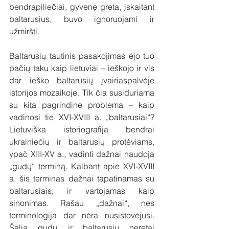
bendrapiliečiai, gyvenę greta, įskaitant 
baltarusius, buvo ignoruojami ir 
užmiršti.
Baltarusių tautinis pasakojimas ėjo tuo 
pačių taku kaip lietuviai – ieškojo ir vis 
dar ieško baltarusių įvairiaspalvėje 
istorijos mozaikoje. Tik čia susiduriama 
su kita pagrindine problema – kaip 
vadinosi tie XVI-XVIII a. „baltarusiai“? 
Lietuviška istoriografija bendrai 
ukrainiečių ir baltarusių protėviams, 
ypač XIII-XV a., vadinti dažnai naudoja 
„gudų“ terminą. Kalbant apie XVI-XVIII 
a. šis terminas dažnai tapatinamas su 
baltarusiais, ir vartojamas kaip 
sinonimas. Rašau „dažnai“, nes 
terminologija dar nėra nusistovėjusi. 
Šalia gudų ir baltarusių neretai 