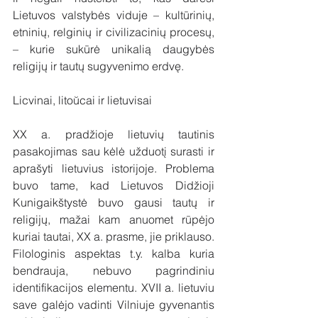
Lietuvos valstybės viduje – kultūrinių, 
etninių, relginių ir civilizacinių procesų, 
– kurie sukūrė unikalią daugybės 
religijų ir tautų sugyvenimo erdvę.
Licvinai, litoŭ­cai ir lietuvisai
XX a. pradžioje lietuvių tautinis 
pasakojimas sau kėlė užduotį surasti ir 
aprašyti lietuvius istorijoje. Problema 
buvo tame, kad Lietuvos Didžioji 
Kunigaikštystė buvo gausi tautų ir 
religijų, mažai kam anuomet rūpėjo 
kuriai tautai, XX a. prasme, jie priklauso. 
Filologinis aspektas t.y. kalba kuria 
bendrauja, nebuvo pagrindiniu 
identifikacijos elementu. XVII a. lietuviu 
save galėjo vadinti Vilniuje gyvenantis 