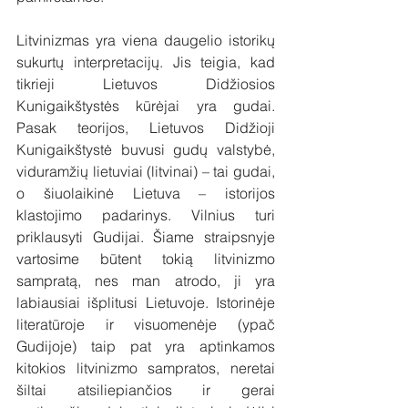
Litvinizmas yra viena daugelio istorikų 
sukurtų interpretacijų. Jis teigia, kad 
tikrieji Lietuvos Didžiosios 
Kunigaikštystės kūrėjai yra gudai. 
Pasak teorijos, Lietuvos Didžioji 
Kunigaikštystė buvusi gudų valstybė, 
viduramžių lietuviai (litvinai) – tai gudai, 
o šiuolaikinė Lietuva – istorijos 
klastojimo padarinys. Vilnius turi 
priklausyti Gudijai. Šiame straipsnyje 
vartosime būtent tokią litvinizmo 
sampratą, nes man atrodo, ji yra 
labiausiai išplitusi Lietuvoje. Istorinėje 
literatūroje ir visuomenėje (ypač 
Gudijoje) taip pat yra aptinkamos 
kitokios litvinizmo sampratos, neretai 
šiltai atsiliepiančios ir gerai 