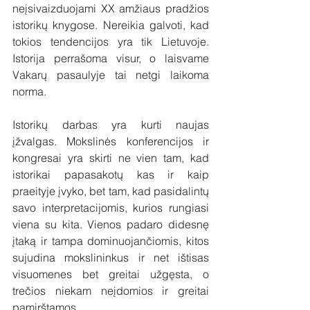
neįsivaizduojami XX amžiaus pradžios 
istorikų knygose. Nereikia galvoti, kad 
tokios tendencijos yra tik Lietuvoje. 
Istorija perrašoma visur, o laisvame 
Vakarų pasaulyje tai netgi laikoma 
norma.
Istorikų darbas yra kurti naujas 
įžvalgas. Mokslinės konferencijos ir 
kongresai yra skirti ne vien tam, kad 
istorikai papasakotų kas ir kaip 
praeityje įvyko, bet tam, kad pasidalintų 
savo interpretacijomis, kurios rungiasi 
viena su kita. Vienos padaro didesnę 
įtaką ir tampa dominuojančiomis, kitos 
sujudina mokslininkus ir net ištisas 
visuomenes bet greitai užgęsta, o 
trečios niekam neįdomios ir greitai 
pamirštamos. 