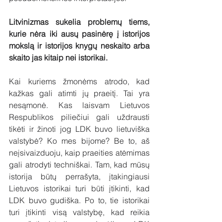
Litvinizmas sukelia problemų tiems, 
kurie nėra iki ausų pasinėrę į istorijos 
mokslą ir istorijos knygų neskaito arba 
skaito jas kitaip nei istorikai.
Kai kuriems žmonėms atrodo, kad 
kažkas gali atimti jų praeitį. Tai yra 
nesąmonė. Kas laisvam Lietuvos 
Respublikos piliečiui gali uždrausti 
tikėti ir žinoti jog LDK buvo lietuviška 
valstybė? Ko mes bijome? Be to, aš 
neįsivaizduoju, kaip praeities atėmimas 
gali atrodyti techniškai. Tam, kad mūsų 
istorija būtų perrašyta, įtakingiausi 
Lietuvos istorikai turi būti įtikinti, kad 
LDK buvo gudiška. Po to, tie istorikai 
turi įtikinti visą valstybę, kad reikia 