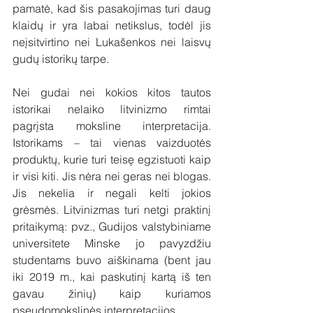
pamatė, kad šis pasakojimas turi daug 
klaidų ir yra labai netikslus, todėl jis 
neįsitvirtino nei Lukašenkos nei laisvų 
gudų istorikų tarpe.
Nei gudai nei kokios kitos tautos 
istorikai nelaiko litvinizmo rimtai 
pagrįsta moksline interpretacija. 
Istorikams – tai vienas vaizduotės 
produktų, kurie turi teisę egzistuoti kaip 
ir visi kiti. Jis nėra nei geras nei blogas. 
Jis nekelia ir negali kelti jokios 
grėsmės. Litvinizmas turi netgi praktinį 
pritaikymą: pvz., Gudijos valstybiniame 
universitete Minske jo pavyzdžiu 
studentams buvo aiškinama (bent jau 
iki 2019 m., kai paskutinį kartą iš ten 
gavau žinių) kaip kuriamos 
pseudomokslinės interpretacijos. 