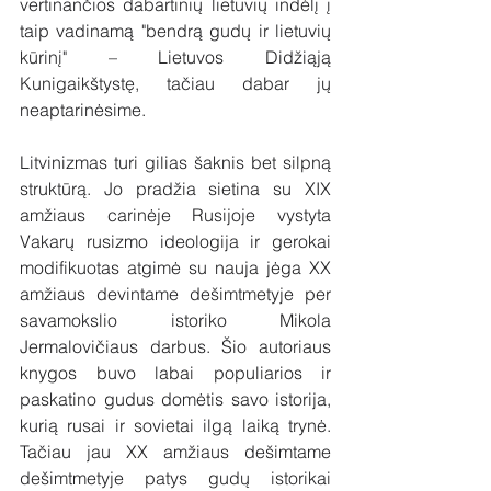
vertinančios dabartinių lietuvių indėlį į 
taip vadinamą "bendrą gudų ir lietuvių 
kūrinį" – Lietuvos Didžiąją 
Kunigaikštystę, tačiau dabar jų 
neaptarinėsime.
Litvinizmas turi gilias šaknis bet silpną 
struktūrą. Jo pradžia sietina su XIX 
amžiaus carinėje Rusijoje vystyta 
Vakarų rusizmo ideologija ir gerokai 
modifikuotas atgimė su nauja jėga XX 
amžiaus devintame dešimtmetyje per 
savamokslio istoriko Mikola 
Jermalovičiaus darbus. Šio autoriaus 
knygos buvo labai populiarios ir 
paskatino gudus domėtis savo istorija, 
kurią rusai ir sovietai ilgą laiką trynė. 
Tačiau jau XX amžiaus dešimtame 
dešimtmetyje patys gudų istorikai 