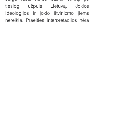
tiesiog užpuls Lietuvą. Jokios 
ideologijos ir jokio litvinizmo jiems 
nereikia. Praeities interpretacijos nėra 
pripažįstamos kaip argumentas 
tarptautinėje teisėje. Nėra valstybių su 
amžinomis sienomis, todėl įsivėlus į 
istorinius ginčus karai kiltų ir visą laiką 
tęstųsi visame pasaulyje. Kaip tik dėl 
šios priežasties niekas pasaulyje, net 
artimiausi sąjungininkai, rimtai 
nesiklauso V. Putino istorinių argumentų 
apie tai, kad Rusija sukūrė Ukrainą, kad 
Krymas visada priklausė Rusijai ir kitų 
neva praeitimi paremtų nesąmonių. 
Šioje vietoje reikia pastebėti, kad jeigu 
mes dar kalbame apie rusų ambicijas, 
tai apie gudų pretenzijas į Vilnių net 
keista užsiminti: jokie rimtesni ir geriau 