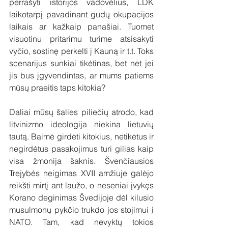
perrašyti istorijos vadovėlius, LDK 
laikotarpį pavadinant gudų okupacijos 
laikais ar kažkaip panašiai. Tuomet 
visuotinu pritarimu turime atsisakyti 
vyčio, sostinę perkelti į Kauną ir t.t. Toks 
scenarijus sunkiai tikėtinas, bet net jei 
jis bus įgyvendintas, ar mums patiems 
mūsų praeitis taps kitokia?
Daliai mūsų šalies piliečių atrodo, kad 
litvinizmo ideologija niekina lietuvių 
tautą. Baimė girdėti kitokius, netikėtus ir 
negirdėtus pasakojimus turi gilias kaip 
visa žmonija šaknis. Švenčiausios 
Trejybės neigimas XVII amžiuje galėjo 
reikšti mirtį ant laužo, o neseniai įvykęs 
Korano deginimas Švedijoje dėl kilusio 
musulmonų pykčio trukdo jos stojimui į 
NATO. Tam, kad nevyktų tokios 