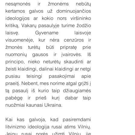
nesąmonės ir žmonėms nebūtų 
kertamos galvos už dominuojančios 
ideologijos ar kokio nors viršininko 
kritiką, Vakarų pasaulyje turime žodžio 
laisvę. Gyvename laisvoje 
visuomenėje, kur nėra cenzūros ir 
žmonės turėtų būti pripratę prie 
nuomonių gausos ir įvairovės. Iš 
principo, nieko neturėtų skaudinti ar 
žeisti klaidingi, dalinai klaidingi ar netgi 
pusiau teisingi pasakojimai apie 
praeitį. Nebent, mes norime atgal grįžti į 
tą pasaulį iš kurio taip džiaugiamės 
pabėgę ir prieš kurį dabar taip 
nuožmiai kaunasi Ukraina.
Kai kas galvoja, kad pasiremdami 
litvinizmo ideologija rusai atims Vilnių. 
Jeigu rusai norės užimti Vilnių, jie 