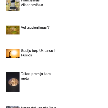
Francišakas
Aliachnovičius
Vėl „suvienijimas“?
Gudija tarp Ukrainos ir
Rusijos
Taikos premija karo
metu