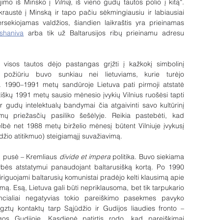
jimo iš Minsko į 
Vilnią
, iš vieno gudų tautos polio į kitą“. 
ikraustė į Minską ir tapo pačiu sėkmingiausiu ir labiausiai 
sekiojamas valdžios, šiandien laikraštis yra prieinamas 
ashaniva
 arba tik už Baltarusijos ribų prieinamu adresu 
 visos tautos dėjo pastangas grįžti į kažkokį simbolinį 
požiūriu buvo sunkiau nei lietuviams, kurie turėjo 
. 1990–1991 metų sandūroje Lietuva pati pirmoji atstatė 
kų 1991 metų sausio mėnesio įvykių Vilnius ruošėsi tapti 
 gudų intelektualų bandymai čia atgaivinti savo kultūrinį 
 priežasčių pasiliko šešėlyje. Reikia pastebėti, kad 
telbė net 1988 metų birželio mėnesį būtent Vilniuje įvykusį 
džio atitikmuo) steigiamąjį suvažiavimą. 
ų pusė – Kremliaus 
divide et impera
 politika. Buvo siekiama 
ybės atstatymui panaudojant baltarusišką kortą. Po 1990 
iguojami baltarusių komunistai pradėjo kelti klausimą apie 
imą. Esą, Lietuva gali būti nepriklausoma, bet tik tarpukario 
ncialiai negatyvias tokio pareiškimo pasekmes pavyko 
gztų kontaktų tarp Sąjūdžio ir Gudijos liaudies fronto – 
gos Gudijoje. Kasdienė patirtis rodo, kad pareiškimai 