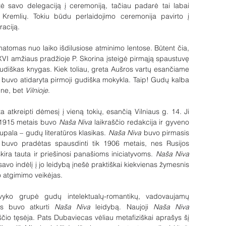
ntė savo delegaciją į ceremoniją, tačiau padarė tai labai 
 Kremlių. Tokiu būdu perlaidojimo ceremonija pavirto į 
aciją. 
atomas nuo laiko išdilusiose atminimo lentose. Būtent čia, 
VI amžiaus pradžioje P. Skorina įsteigė pirmąją spaustuvę 
udiškas knygas. Kiek toliau, greta Aušros vartų esančiame 
 buvo atidaryta pirmoji gudiška mokykla. Taip! Gudų kalba 
ne, bet 
Vilnioje
.
 atkreipti dėmesį į vieną tokių, esančią Vilniaus g. 14. Ji 
1915 metais buvo 
Naša Niva
 laikraščio redakcija ir gyveno 
upala – gudų literatūros klasikas. 
Naša Niva
 buvo pirmasis 
s buvo pradėtas spausdinti tik 1906 metais, nes Rusijos 
kira tauta ir priešinosi panašioms iniciatyvoms. 
Naša Niva
o indėlį į jo leidybą įnešė praktiškai kiekvienas žymesnis 
 atgimimo veikėjas.
vyko grupė gudų intelektualų-romantikų, vadovaujamų 
as buvo atkurti 
Naša Niva 
leidybą. Naujoji 
Naša Niva
čio tęsėja. Pats Dubaviecas vėliau metafiziškai aprašys šį 