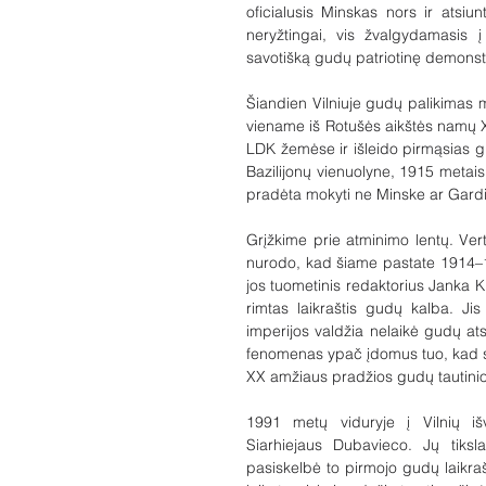
oficialusis Minskas nors ir atsiu
neryžtingai, vis žvalgydamasis į
savotišką gudų patriotinę demonstr
Šiandien Vilniuje gudų palikimas m
viename iš Rotušės aikštės namų X
LDK žemėse ir išleido pirmąsias g
Bazilijonų vienuolyne, 1915 metais
pradėta mokyti ne Minske ar Gardi
Grįžkime prie atminimo lentų. Verta
nurodo, kad šiame pastate 1914–
jos tuometinis redaktorius Janka K
rimtas laikraštis gudų kalba. Ji
imperijos valdžia nelaikė gudų ats
fenomenas ypač įdomus tuo, kad sav
XX amžiaus pradžios gudų tautinio
1991 metų viduryje į Vilnių iš
Siarhiejaus Dubavieco. Jų tiksl
pasiskelbė to pirmojo gudų laikraš