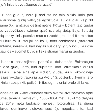
e Vilnius buvo „šiaurės Jeruzalė“.
 ir pas gudus, nors ji išreikšta ne taip aiškiai kaip pas 
priklausoma gudų valstybė egzistuoja jau daugiau kaip 30 
majame XXI amžiaus dešimtmetyje 
Vilnia
 – būtent taip gudai 
e vadovėliuose užėmė ypač svarbią vietą. Beje, lietuvių 
udų mokyklinis pasakojimas susivedė į tai, kad šis miestas 
udų kultūrai ir istorijai be kokių nors sentimentų „prarastai 
rantama, nereiškia, kad negali susidaryti grupuočių, kuriose 
iau jos visuomet buvo ir lieka stipriai marginalizuotos. 
istorinis pasakojimas pabrėžia dabartinės Baltarusijos 
ugo visa gudų karta, kuri supranta, kad lietuviškasis Vilnius 
akus. Kalba eina apie vidutinį gudą, kuris ikikovidinėje 
aliais vykdavo traukiniu „su Vyčiu“ (šiuo ženklu žymimi tarp 
niai) apsipirkti, pailsėti ir tiesiog maloniai praleisti laiką.
menės daliai 
Vilnia 
visuomet buvo svarbi įsivaizdavimo apie 
ntume, tereikia pažvelgti į 1863–1864 metų sukilimo dalyvių 
ios 2019 metų lapkričio mėnesį, fotografijas. Tą dieną 
liavos dominavo Lietuvos sostinėje nepaisant to, kad 