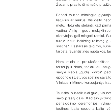
Žydams praeito šimtmečio pradžioj
Panaši tautinė mitologija gyvuoja
lietuvius ar lenkus. Vis dėlto ne
metų. Neturėtų stebinti, kad pir
vadina Vilnių – gudų mokykliniuos
skaitytojas gali miegoti ramiai. G
turėjo ir turi išskirtinę reikšmę g
sostinei“. Pastarasis teiginys, sup
tarpsta revanšistinės nuotaikos, tač
Nors oficialus prolukašenkiškas 
teritoriją ir ribas, tačiau jau iša
savyje slepia „gudų 
Vilnio
s“ pėds
epochoje į Lietuvos sostinę savaitg
Vilniaus ir Minsko kursuojantys trauki
Tautiškai nusiteikusiai gudų visuo
savo praeitį dalis. Kad tuo įsitiki
perlaidojimo ceremonijos, vykus
tautinės balta–raudona–balta vė