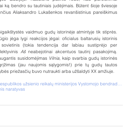
žai ką bendro su tautiniais judėjimais. Būtent šioje šviesoje 
tančius Aliaksandro Lukašenkos revanšistinius pareiškimus 
igaikštystės vaidmuo gudų istorinėje atmintyje tik stiprės. 
o jėga lygi reakcijos jėgai: oficialus baltarusių istorinis 
sovietinis (tokia tendencija dar labiau sustiprėjo per 
ektyvinis 
Aš
 neabejotinai akcentuos tautinį pasakojimą. 
 augantis susidomėjimas 
Vilnia,
 kaip svarbia gudų istorinės 
grįžimas (jau naujomis sąlygomis!) prie tų gudų tautos 
ybės priežasčių buvo nutraukti arba užšaldyti XX amžiuje.
Projektas finansuojamas iš Lietuvos Respublikos užsienio reikalų ministerijos Vystomojo bendradarbia
inis naratyvas