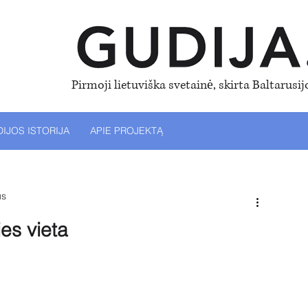
Pirmoji lietuviška svetainė, skirta
Baltarusijo
IJOS ISTORIJA
APIE PROJEKTĄ
us
ies vieta