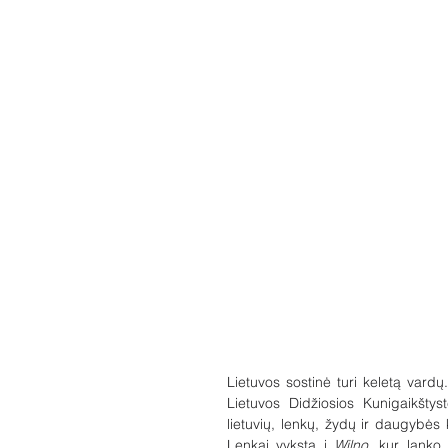
Lietuvos sostinė turi keletą vardų
Lietuvos Didžiosios Kunigaikštys
lietuvių, lenkų, žydų ir daugybės k
Lenkai vyksta į 
Wilno
, kur lanko 