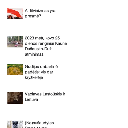
Ar litvinizmas yra
grėsmė?
2023 metų kovo 25
dienos renginiai Kaune.
Dušausko-Duž
atminimas
Gudijos dabartinė
padėtis: vis dar
kryžkelėje
Vaclavas Lastoŭskis ir
Lietuva
(Ne)sušaudytas