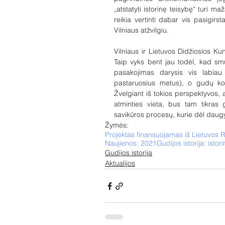
„atstatyti istorinę teisybę“ turi ma
reikia vertinti dabar vis pasigirs
Vilniaus atžvilgiu.
Vilniaus ir Lietuvos Didžiosios Kun
Taip vyks bent jau todėl, kad smūgi
pasakojimas darysis vis labiau 
pastaruosius metus), o gudų kol
Žvelgiant iš tokios perspektyvos,
atminties vieta, bus tam tikras 
savikūros procesų, kurie dėl daug
Žymės:
Naujienos: 2021
Gudijos istorija: istor
Gudijos istorija
Aktualijos