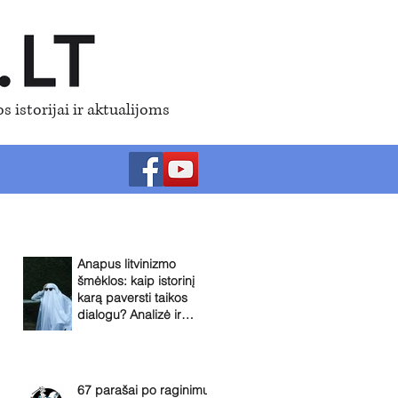
s istorijai ir aktualijoms
Anapus litvinizmo
šmėklos: kaip istorinį
karą paversti taikos
dialogu? Analizė ir
praktinės
rekomendacijos
67 parašai po raginimu