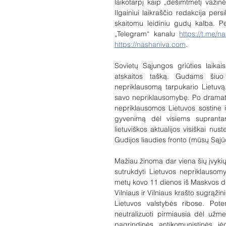
laikotarpį kaip „dešimtmetį važinė
Ilgainiui laikraščio redakcija pers
skaitomu leidiniu gudų kalba. Per
„Telegram“ kanalu 
https://t.me/n
https://nashaniva.com
.
Sovietų Sąjungos griūties laikais
atskaitos tašką. Gudams šiuo 
nepriklausomą tarpukario Lietuvą
savo nepriklausomybę. Po dramatiš
nepriklausomos Lietuvos sostine ir
gyvenimą dėl visiems suprantamų
lietuviškos aktualijos visiškai nus
Gudijos liaudies fronto (mūsų Sąjū
Mažiau žinoma dar viena šių įvyki
sutrukdyti Lietuvos nepriklausom
metų kovo 11 dienos iš Maskvos dir
Vilniaus ir Vilniaus krašto sugrąžin
Lietuvos valstybės ribose. Pote
neutralizuoti pirmiausia dėl užme
pagrindinės antikomunistinės jė