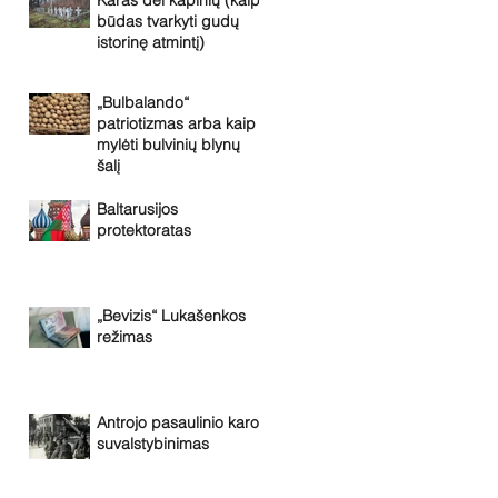
Karas dėl kapinių (kaip
būdas tvarkyti gudų
istorinę atmintį)
„Bulbalando“
patriotizmas arba kaip
mylėti bulvinių blynų
šalį
Baltarusijos
protektoratas
„Bevizis“ Lukašenkos
režimas
Antrojo pasaulinio karo
suvalstybinimas