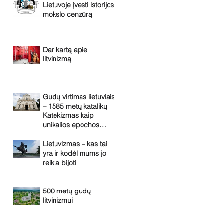
Lietuvoje įvesti istorijos
mokslo cenzūrą
Dar kartą apie
litvinizmą
Gudų virtimas lietuviais
– 1585 metų katalikų
Katekizmas kaip
unikalios epochos
liudininkas
Lietuvizmas – kas tai
yra ir kodėl mums jo
reikia bijoti
500 metų gudų
litvinizmui