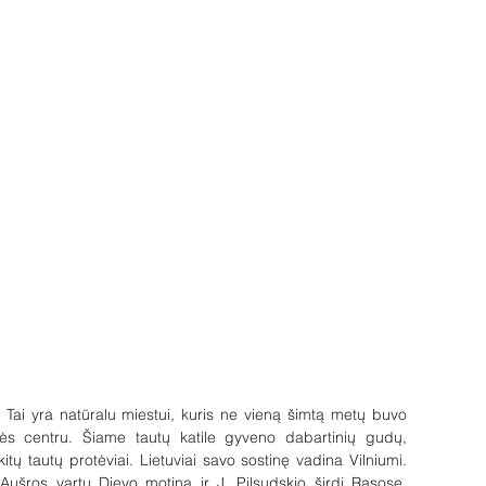
. Tai yra natūralu miestui, kuris ne vieną šimtą metų buvo 
tės centru. Šiame tautų katile gyveno dabartinių gudų, 
itų tautų protėviai. Lietuviai savo sostinę vadina Vilniumi. 
Aušros vartų Dievo motiną ir J. Pilsudskio širdį Rasose. 