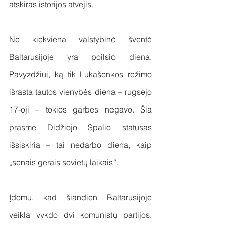
atskiras istorijos atvejis.
Ne kiekviena valstybinė šventė 
Baltarusijoje yra poilsio diena. 
Pavyzdžiui, ką tik Lukašenkos režimo 
išrasta tautos vienybės diena – rugsėjo 
17-oji – tokios garbės negavo. Šia 
prasme Didžiojo Spalio statusas 
išsiskiria – tai nedarbo diena, kaip 
„senais gerais sovietų laikais“.
Įdomu, kad šiandien Baltarusijoje 
veiklą vykdo dvi komunistų partijos. 