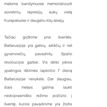
matoma bandymuose memorializuoti 
sovietinių represijų aukų vietą 
Kurapatuose ir daugeliu kitų atvejų. 
Tačiau grįžkime prie šventės. 
Baltarusijoje yra gatvių, aikščių ir net 
gyvenviečių, pavadintų Spalio 
revoliucijos garbei. Vis dėlto jokios 
ypatingos iškilmės lapkričio 7 dieną 
Baltarusijoje nevyksta. Dar daugiau, 
šiais metais galima laukti 
nedviprasmiško režimo požiūrio į 
šventę, kurios pavadinime yra žodis 