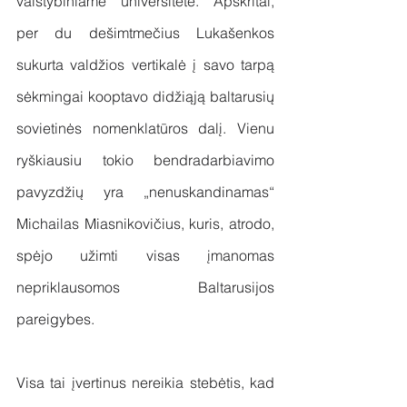
valstybiniame universitete. Apskritai, 
per du dešimtmečius Lukašenkos 
sukurta valdžios vertikalė į savo tarpą 
sėkmingai kooptavo didžiąją baltarusių 
sovietinės nomenklatūros dalį. Vienu 
ryškiausiu tokio bendradarbiavimo 
pavyzdžių yra „nenuskandinamas“ 
Michailas Miasnikovičius, kuris, atrodo, 
spėjo užimti visas įmanomas 
nepriklausomos Baltarusijos 
pareigybes.
Visa tai įvertinus nereikia stebėtis, kad 