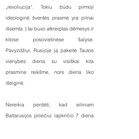
„revoliucija“. Tokiu būdu pirmoji 
ideologinė šventės prasmė yra pilnai 
išsemta. Į tai buvo atkreiptas dėmesys ir 
kitose posovietinėse šalyse. 
Pavyzdžiui, Rusijoje ją pakeitė Tautos 
vienybės diena su visiškai kita 
prasmine reikšme, nors diena liko 
išeiginė.
Nereikia perdėti, kad eiliniam 
Baltarusijos piliečiui lapkričio 7 diena 
pirmiausiai tėra papildoma išeiginė. Tą 
dieną miestų peizažą dažniausiai 