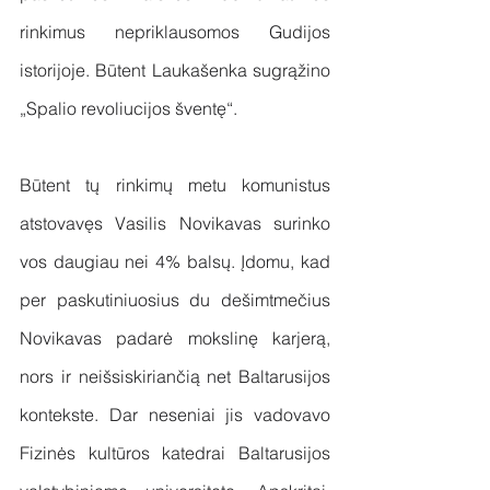
rinkimus nepriklausomos Gudijos 
istorijoje. Būtent Laukašenka sugrąžino 
„Spalio revoliucijos šventę“. 
Būtent tų rinkimų metu komunistus 
atstovavęs Vasilis Novikavas surinko 
vos daugiau nei 4% balsų. Įdomu, kad 
per paskutiniuosius du dešimtmečius 
Novikavas padarė mokslinę karjerą, 
nors ir neišsiskiriančią net Baltarusijos 
kontekste. Dar neseniai jis vadovavo 
Fizinės kultūros katedrai Baltarusijos 