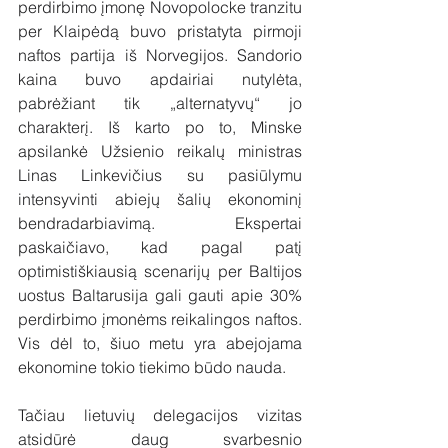
perdirbimo įmonę Novopolocke tranzitu 
per Klaipėdą buvo pristatyta pirmoji 
naftos partija iš Norvegijos. Sandorio 
kaina buvo apdairiai nutylėta, 
pabrėžiant tik „alternatyvų“ jo 
charakterį. Iš karto po to, Minske 
apsilankė Užsienio reikalų ministras 
Linas Linkevičius su pasiūlymu 
intensyvinti abiejų šalių ekonominį 
bendradarbiavimą. Ekspertai 
paskaičiavo, kad pagal patį 
optimistiškiausią scenarijų per Baltijos 
uostus Baltarusija gali gauti apie 30% 
perdirbimo įmonėms reikalingos naftos. 
Vis dėl to, šiuo metu yra abejojama 
ekonomine tokio tiekimo būdo nauda.
Tačiau lietuvių delegacijos vizitas 
atsidūrė daug svarbesnio 