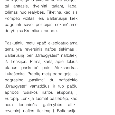
tai antrasis, švelniai tariant, labai 
tolimas nuo realybės. Tikėtina, kad šis 
Pompeo vizitas leis Baltarusijai kiek 
pagerinti savo pozicijas sekančiame 
derybų su Kremliumi raunde. 
Paskutiniu metu ypač eksploatuojama 
tema yra reversinis naftos tiekimas į 
Baltarusiją per „Draugystės“ naftotiekį 
iš Lenkijos. Pirmą kartą apie tokius 
planus paskelbė pats Aleksandras 
Lukašenka. Praeitų metų pabaigoje jis 
pagrasino „pasiimti“ du naftotiekio 
„Draugystė“ vamzdžius ir tuo pačiu 
apriboti rusiškos naftos eksportą į 
Europą. Lenkija tuomet pastebėjo, kad 
nėra techninės galimybės atlikti 
reversinį naftos tiekimą į Baltarusiją. 