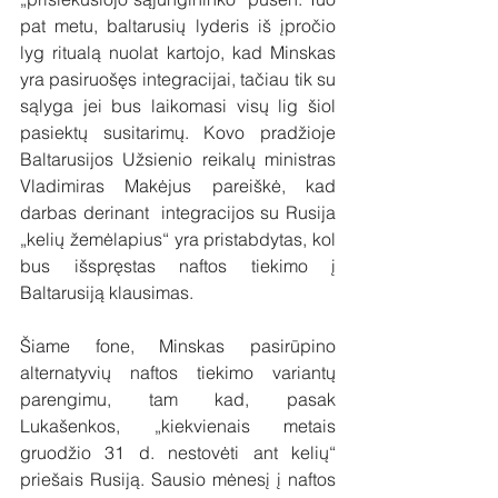
pat metu, baltarusių lyderis iš įpročio 
lyg ritualą nuolat kartojo, kad Minskas 
yra pasiruošęs integracijai, tačiau tik su 
sąlyga jei bus laikomasi visų lig šiol 
pasiektų susitarimų. Kovo pradžioje 
Baltarusijos Užsienio reikalų ministras 
Vladimiras Makėjus pareiškė, kad 
darbas derinant  integracijos su Rusija 
„kelių žemėlapius“ yra pristabdytas, kol 
bus išspręstas naftos tiekimo į 
Baltarusiją klausimas.
Šiame fone, Minskas pasirūpino 
alternatyvių naftos tiekimo variantų 
parengimu, tam kad, pasak 
Lukašenkos, „kiekvienais metais 
gruodžio 31 d. nestovėti ant kelių“ 
priešais Rusiją. Sausio mėnesį į naftos 