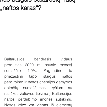
„naftos karas“?
Baltarusijos bendrasis vidaus 
produktas 2020 m. sausio mėnesį 
sumažėjo 1,9%. Pagrindine to 
priežastimi tapo staigus naftos 
perdirbimo ir naftos chemijos gamybos 
apimčių sumažėjimas, ryšium su 
rusiškos žaliavos tiekimo į Baltarusijos 
naftos perdirbimo įmones sutrikimu. 
Naftos krizė yra vienas iš elementų 