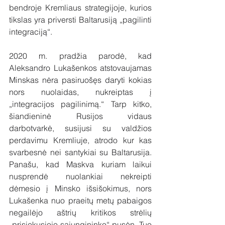
bendroje Kremliaus strategijoje, kurios 
tikslas yra priversti Baltarusiją „pagilinti 
integraciją“.
2020 m. pradžia parodė, kad 
Aleksandro Lukašenkos atstovaujamas 
Minskas nėra pasiruošęs daryti kokias 
nors nuolaidas, nukreiptas į 
„integracijos pagilinimą.“ Tarp kitko, 
šiandieninė Rusijos vidaus 
darbotvarkė, susijusi su valdžios 
perdavimu Kremliuje, atrodo kur kas 
svarbesnė nei santykiai su Baltarusija. 
Panašu, kad Maskva kuriam laikui 
nusprendė nuolankiai nekreipti 
dėmesio į Minsko išsišokimus, nors 
Lukašenka nuo praeitų metų pabaigos 
negailėjo aštrių kritikos strėlių 
„prisiekusiojo sąjungininko“ pusėn. Tuo 