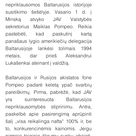
nepriklausomos Baltarusijos istorijoje 
susitikimo šešėlyje. Vasario 1 d. į 
Minską atvyko JAV Valstybės 
sekretorius Maiklas Pompeo. Reikia 
pastebėti, kad paskutinį kartą 
panašaus lygio amerikiečių delegacija 
Baltarusijoje lankėsi tolimais 1994 
metais, dar prieš Aleksandrui 
Lukašenkai ateinant į valdžią. 
Baltarusijos ir Rusijos akistatos fone 
Pompeo padarė keletą ypač svarbių 
pareiškimų. Pirma, pabrėžė, kad JAV 
yra suinteresuota Baltarusijos 
nepriklausomybės stiprinimu. Antra, 
paskelbė apie pasirengimą aprūpinti 
šalį „visa reikalinga nafta“ 100% ir, be 
to, konkurencinėmis kainomis. Jeigu 
pirmojo teiginio tikrumu sunku abejoti, 