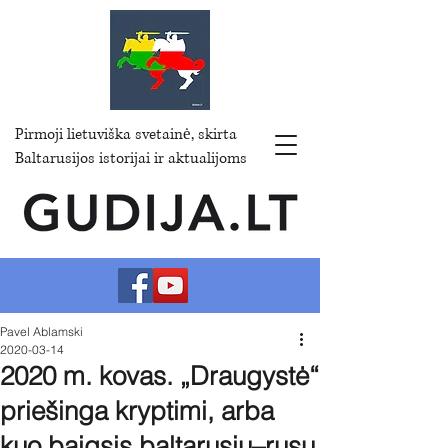
Pirmoji lietuviška svetainė, skirta
Baltarusijos istorijai ir aktualijoms
Pavel Ablamski
2020-03-14
2020 m. kovas. „Draugystė“
priešinga kryptimi, arba
kuo baigsis baltarusių–rusų