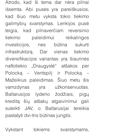
Atrodo, kad ši tema dar nėra pilnai 
išsemta. Abi pusės yra pareiškusios, 
kad šiuo metu vyksta tokio tiekimo 
galimybių svarstymas. Lenkijos pusė 
teigia, kad pilnaverčiam reversinio 
tiekimo paleidimui reikalingos 
investicijos, nes būtina sukurti 
infrastruktūrą. Dar vienas tiekimo 
diversifikacijos variantas yra šiaurinės 
naftotiekio „Draugystė“ atšakos per 
Polocką – Ventspilį ir Polocką –
Mažeikius paleidimas. Šiuo metu šis 
vamzdynas yra užkonservuotas. 
Baltarusijos lyderio žodžiais, pigų 
kreditą šių atšakų atgaivinimui gali 
suteikti JAV, o Baltarusijai tereikia 
pastatyti dvi-tris būtinas jungtis.
Vykstant tokiems svarstymams, 