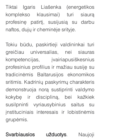
Tiktai Igaris Liašenka (energetikos 
komplekso klausimai) turi siaurą 
profesinę patirtį, susijusią su darbu 
naftos, dujų ir cheminėje srityje. 
Tokiu būdu, paskirtieji valdininkai turi 
greičiau universalias, nei siauras 
kompetencijas, įvairiapusiškesnius 
profesinius profilius ir mažiau susiję su 
tradicinėmis Baltarusijos ekonomikos 
sritimis. Kadrinių paskyrimų charakteris 
demonstruoja norą sustiprinti valdymo 
kokybę ir discipliną, bei kažkiek 
susilpninti vyriausybinius saitus su 
įnstituciniais interesais ir lobistinėmis 
grupėmis.
Svarbiausios užduotys
. Naujoji 