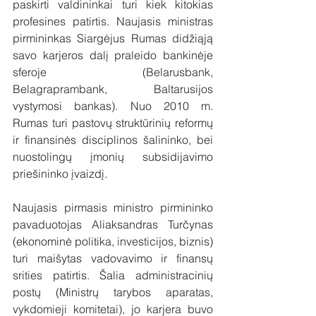
paskirti valdininkai turi kiek kitokias 
profesines patirtis. Naujasis ministras 
pirmininkas Siargėjus Rumas didžiąją 
savo karjeros dalį praleido bankinėje 
sferoje (Belarusbank, 
Belagraprambank, Baltarusijos 
vystymosi bankas). Nuo 2010 m. 
Rumas turi pastovų struktūrinių reformų 
ir finansinės disciplinos šalininko, bei 
nuostolingų įmonių subsidijavimo 
priešininko įvaizdį.
Naujasis pirmasis ministro pirmininko 
pavaduotojas Aliaksandras Turčynas 
(ekonominė politika, investicijos, biznis) 
turi maišytas vadovavimo ir finansų 
srities patirtis. Šalia administracinių 
postų (Ministrų tarybos aparatas, 
vykdomieji komitetai), jo karjera buvo 