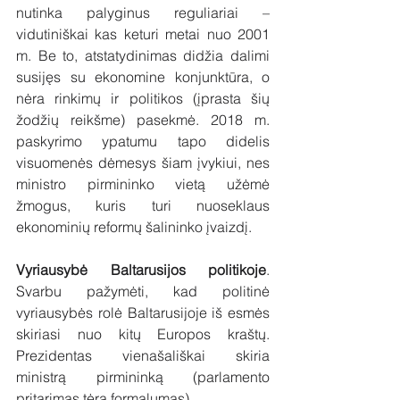
nutinka palyginus reguliariai – 
vidutiniškai kas keturi metai nuo 2001 
m. Be to, atstatydinimas didžia dalimi 
susijęs su ekonomine konjunktūra, o 
nėra rinkimų ir politikos (įprasta šių 
žodžių reikšme) pasekmė. 2018 m. 
paskyrimo ypatumu tapo didelis 
visuomenės dėmesys šiam įvykiui, nes 
ministro pirmininko vietą užėmė 
žmogus, kuris turi nuoseklaus 
ekonominių reformų šalininko įvaizdį.
Vyriausybė Baltarusijos politikoje
. 
Svarbu pažymėti, kad politinė 
vyriausybės rolė Baltarusijoje iš esmės 
skiriasi nuo kitų Europos kraštų. 
Prezidentas vienašališkai skiria  
ministrą pirmininką (parlamento 
pritarimas tėra formalumas). 