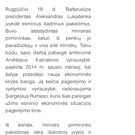
Rugpjūčio 18 d. Baltarusijos 
prezidentas Aleksandras Lukašenka 
įvykdė esminius kadrinius pakeitimus. 
Buvo atstatydintas ministras 
pirmininkas, keturi iš penkių jo 
pavaduotojų ir visa eilė ministrų. Tokiu 
būdu, savo darbą pabaigė antikrizinė 
Andrėjaus Kabiakovo vyriausybė, 
paskirta 2014 m. sausio mėnesį, kai 
šalyje prasidėjo nauja ekonominės 
krizės banga. Ją keičia pagerėjimo ir 
vystymosi vyriausybė, vadovaujama 
Siargėjaus Rumaso, kuris šias pareigas 
užims esminio ekonominės situacijos 
pagerėjimo fone.
Iš esmės, ministro pirmininko 
pakeitimas nėra išskirtinis įvykis ir 