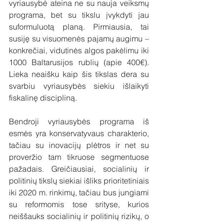
vyriausybė ateina ne su nauja veiksmų 
programa, bet su tikslu įvykdyti jau 
suformuluotą planą. Pirmiausia, tai 
susiję su visuomenės pajamų augimu – 
konkrečiai, vidutinės algos pakėlimu iki 
1000 Baltarusijos rublių (apie 400€). 
Lieka neaišku kaip šis tikslas dera su 
svarbiu vyriausybės siekiu išlaikyti 
fiskalinę discipliną. 
Bendroji vyriausybės programa iš 
esmės yra konservatyvaus charakterio, 
tačiau su inovacijų plėtros ir net su 
proveržio tam tikruose segmentuose 
pažadais. Greičiausiai, socialinių ir 
politinių tikslų siekiai išliks prioritetiniais 
iki 2020 m. rinkimų, tačiau bus jungiami 
su reformomis tose srityse, kurios 
neiššauks socialinių ir politinių rizikų, o 