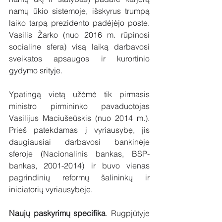
namų ūkio sistemoje, išskyrus trumpą 
laiko tarpą prezidento padėjėjo poste. 
Vasilis Žarko (nuo 2016 m. rūpinosi 
socialine sfera) visą laiką darbavosi 
sveikatos apsaugos ir kurortinio 
gydymo srityje.
Ypatingą vietą užėmė tik pirmasis 
ministro pirmininko pavaduotojas 
Vasilijus Maciušeŭskis (nuo 2014 m.). 
Prieš patekdamas į vyriausybę, jis 
daugiausiai darbavosi bankinėje 
sferoje (Nacionalinis bankas, BSP-
bankas, 2001-2014) ir buvo vienas 
pagrindinių reformų šalininkų ir 
iniciatorių vyriausybėje. 
Naujų paskyrimų specifika
. Rugpjūtyje 