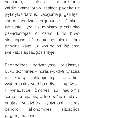
nesėkmė, tačiau patrauktiems 
valdininkams buvo išsakyta padėka už 
įvykdytus darbus. Dauguma jų gali tęsti 
karjerą valdžios organuose. Išimtimi, 
tikriausiai, yra tik ministro pirmininko 
pavaduotojas V. Žarko, kuris buvo 
atsakingas už socialinę sferą. Jam 
priskirta kaltė už korupcijos išplitimą 
sveikatos apsaugos srityje. 
Pagrindinės pertvarkymo priežastys 
buvo techninės – noras įvykdyti rotaciją 
ir kadrų atnaujinimą, padidinti 
vykdomosios valdžios discipliną, įvesti 
į vyriausybę žmones su naujomis 
kompetencijomis, o tuo pačiu nustatyti 
naujas valstybės vystymosi gaires 
bendro ekonominės situacijos 
pagerėjimo fone. 