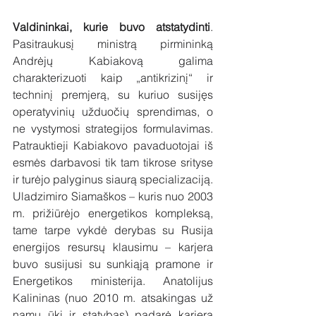
Valdininkai, kurie buvo atstatydinti
. 
Pasitraukusį ministrą pirmininką 
Andrėjų Kabiakovą galima 
charakterizuoti kaip „antikrizinį“ ir 
techninį premjerą, su kuriuo susijęs 
operatyvinių užduočių sprendimas, o 
ne vystymosi strategijos formulavimas. 
Patrauktieji Kabiakovo pavaduotojai iš 
esmės darbavosi tik tam tikrose srityse 
ir turėjo palyginus siaurą specializaciją. 
Uladzimiro Siamaškos – kuris nuo 2003 
m. prižiūrėjo energetikos kompleksą, 
tame tarpe vykdė derybas su Rusija 
energijos resursų klausimu – karjera 
buvo susijusi su sunkiąją pramone ir 
Energetikos ministerija. Anatolijus 
Kalininas (nuo 2010 m. atsakingas už 
namų ūkį ir statybas) padarė karjerą 