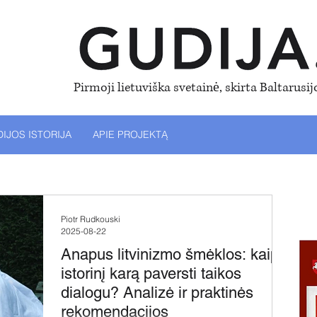
Pirmoji lietuviška svetainė, skirta
Baltarusijo
IJOS ISTORIJA
APIE PROJEKTĄ
Piotr Rudkouski
2025-08-22
Anapus litvinizmo šmėklos: kaip
istorinį karą paversti taikos
dialogu? Analizė ir praktinės
rekomendacijos