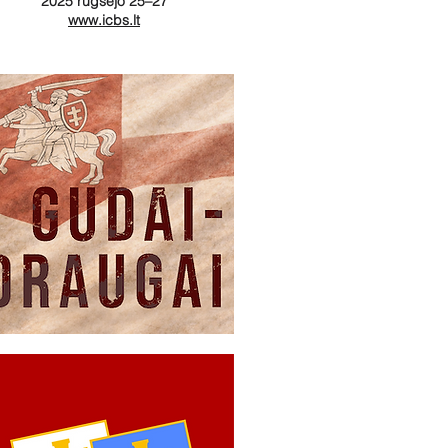
2025 rugsėjo 25–27
www.icbs.lt