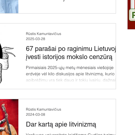
Piotr Rudkoŭski yra žurnalo Free Belarus Journal
vyriausiojo redaktoriaus pavaduotojas,
nagrinėjantis socialinį konstruktyvizmą ir...
Rūstis Kamuntavičius
2025-03-28
67 parašai po raginimu Lietuvoje
įvesti istorijos mokslo cenzūrą
Pirmaisiais 2025-ųjų metų mėnesiais viešojoje
erdvėje vėl kilo diskusijos apie litvinizmą, kurio
apibrėžimų yra tiek daug ir tokių įvairių, dažnai
tarpusavyje nesusijusių, kad net nesinori grįžti prie
šio absurdiško žodžio prasmės aptarimo.[1]
Nebejotinas tik vienas dalykas – jis kiršina lietuvius
ir gudus. Akivaizdu, jog karo kontekste lietuvių ir
Rūstis Kamuntavičius
gudų supriešinimas yra žalingas mūsų visuomenei
2024-03-08
ir valstybei, todėl lietuvių, palaikančių šį dirbtinai
Dar kartą apie litvinizmą
išpūstą konfliktą, pozicij
Varšuvos universitete leidžiamo Gudijos tyrimų