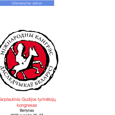
Užsisakytite dabar
arptautinis Gudijos tyrinėtojų
kongresas
Berlynas