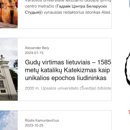
centro metračio (Гадавік Цэнтра Беларускіх
Студыяў) vyriausias redaktorius istorikas Alieś...
Alexander Bely
2024-01-15
Gudų virtimas lietuviais – 1585
metų katalikų Katekizmas kaip
unikalios epochos liudininkas
2000 m. Upsalos universiteto (Švedija) bibliotekoje
dr. Andrejus Katliarčukas rado du pilnus Katalikų
katekizmo egzempliorius, 1585 m....
T
Rūstis Kamuntavičius
2023-10-25