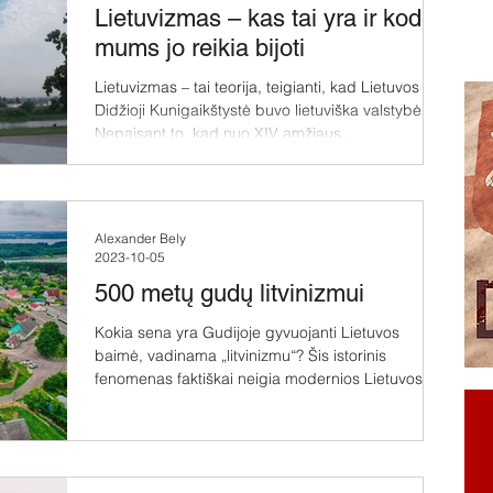
Lietuvizmas – kas tai yra ir kodėl
mums jo reikia bijoti
Lietuvizmas – tai teorija, teigianti, kad Lietuvos
Didžioji Kunigaikštystė buvo lietuviška valstybė.
Nepaisant to, kad nuo XIV amžiaus...
Alexander Bely
2023-10-05
500 metų gudų litvinizmui
Kokia sena yra Gudijoje gyvuojanti Lietuvos
baimė, vadinama „litvinizmu“? Šis istorinis
fenomenas faktiškai neigia modernios Lietuvos...